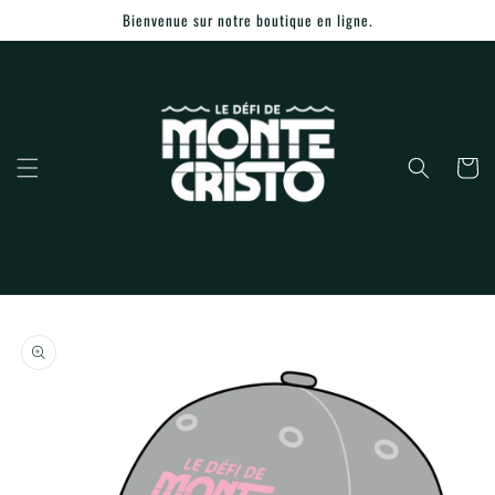
Ignorer et
Bienvenue sur notre boutique en ligne.
passer au
contenu
Panier
Passer aux
informations
produits