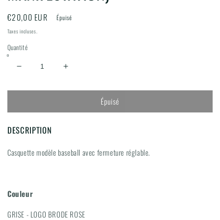
Prix
€20,00 EUR
Épuisé
habituel
Taxes incluses.
Quantité
Réduire
Augmenter
la
la
quantité
quantité
Épuisé
de
de
CASQUETTE
CASQUETTE
BASEBALL
BASEBALL
DESCRIPTION
COLLECTOR
COLLECTOR
(EN
(EN
Casquette modèle baseball
avec fermeture réglable.
PRE-
PRE-
COMMANDE
COMMANDE
RETRAIT
RETRAIT
SUR
SUR
Couleur
SITE
SITE
LE
LE
GRISE - LOGO BRODE ROSE
JOUR
JOUR