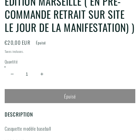
EDITION MARSEILLE ( EN PRE-
COMMANDE RETRAIT SUR SITE
LE JOUR DE LA MANIFESTATION) )
Prix
€20,00 EUR
Épuisé
habituel
Taxes incluses.
Quantité
Réduire
Augmenter
la
la
quantité
quantité
Épuisé
de
de
CASQUETTE
CASQUETTE
BASEBALL
BASEBALL
DESCRIPTION
28EME
28EME
EDITION
EDITION
Casquette modèle baseball
MARSEILLE
MARSEILLE
(
(