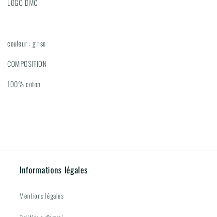
LOGO DMC
EN
EN
PRE-
PRE-
COMMANDE
COMMANDE
RETRAIT
RETRAIT
couleur : grise
SUR
SUR
SITE
SITE
COMPOSITION
LE
LE
JOUR
JOUR
100% coton
DE
DE
LA
LA
MANIFESTATION)
MANIFESTATION)
)
)
Informations légales
Mentions légales